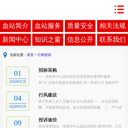
血站简介
血站服务
质量安全
相关法规
新闻中心
知识之窗
信息公开
联系我们
当前位置：
首页
>
行风投诉
招标采购
01
一、淮南市中心血站信息管理系统年度维护服务
2026年07月
和“云”灾备应急服务采购项目 单一来源公示 淮南市中
心血站信息管理系统年度维护服务和“云”灾备应急服务
采购项目 单一来源公示 二
行风建设
04
医疗机构工作人员廉洁从业九项准则 一、合法按劳取
2026年01月
酬，不接受商业提成。依法依规按劳取酬。 二、严守诚
信原则，不参与欺诈骗保。依法依规合理使用医疗保障
基金，遵守医保协议管理，向医保患者告知提供的
投诉途径
09
投诉受理地点：淮南市中心血站信息科 接待时间：工作