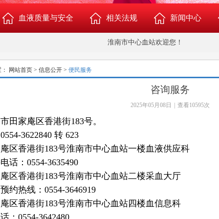
血液质量与安全
相关法规
新闻中心
淮南市中心血站欢迎您！
新闻中心
置：
网站首页
>
信息公开
>
便民服务
咨询服务
2025年05月08日
|
查看10595次
南市田家庵区香港街
183
号。
：
0554-3622840
转 623
造
家庵区香港街
183
号
淮南市中心血站一楼
血液供应科
科电话：
0554-3635490
家庵区香港街
183
号
淮南市中心血站二楼采血大厅
板预约热线：
0554-3646919
家庵区香港街
183
号
淮南市中心血站四楼
血信息科
电话：
0554-3642480