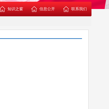
知识之窗
信息公开
联系我们
血液常识
机构人员
献血知识
医疗价格
用血常识
环境引导
血干细胞捐献常识
献血服务
机采成分血知识
行风投诉
技能提高
科普健教