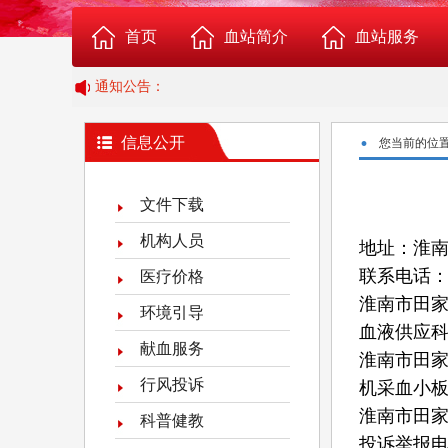
首页
血站简介
血站服务
通知公告：
血站概况
成分血志愿捐献报名
·
信息公开
您当前的位
组织机构
志愿应急献血者报名
文件下载
科室介绍
志愿者服务队报名
机构人员
地址：淮
联系电话
医疗价格
血站荣誉
Rh阴性血者俱乐部
淮南市田
环境引导
血液供应
血站位置图
临床供血
献血服务
淮南市田
行风投诉
机采血小
给血站提意见
淮南市田
科普健教
投诉举报